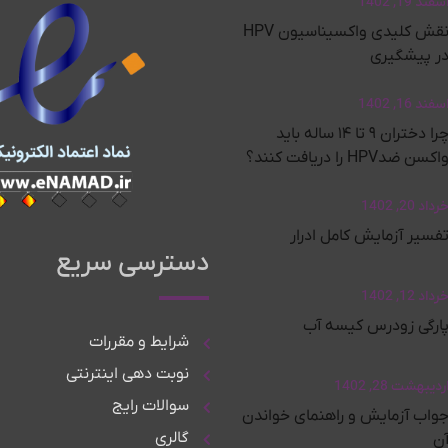
سفند 19, 1402
نقش کلیدی واکسیناسیون HPV
ر پیشگیری
سفند 16, 1402
چرا دختران ۹ تا ۱۴ ساله باید
اکسن ضدHPV را دریافت کنند؟
رداد 20, 1402
فسیر آزمایش کامل ادرار
دسترسی سریع
رداد 12, 1402
ارگی زودرس کیسه آب
شرایط و مقررات
نوبت دهی اینترنتی
ردیبهشت 28, 1402
سوالات رایج
واب آزمایش و راهنمای خواندن
گالری
ن