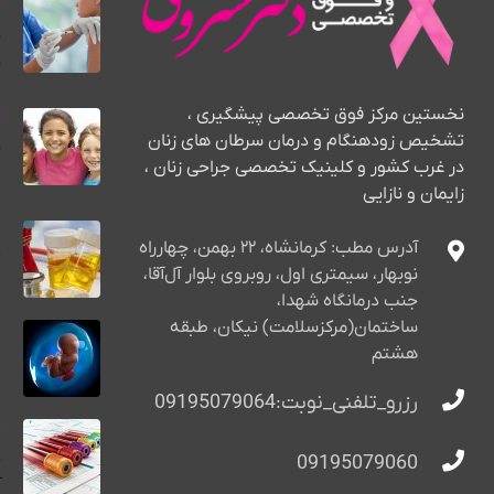
ا
د
نخستین مرکز فوق تخصصی پیشگیری ،
ا
تشخیص زودهنگام و درمان سرطان های زنان
در غرب کشور و کلینیک تخصصی جراحی زنان ،
و
زایمان و نازایی
خ
آدرس مطب: کرمانشاه، ۲۲ بهمن، چهارراه
ت
نوبهار، سیمتری اول، روبروی بلوار آل‌آقا،
جنب درمانگاه شهدا،
خ
ساختمان(مرکزسلامت) نیکان، طبقه
هشتم
پ
رزرو_تلفنی_نوبت:09195079064
ا
ج
09195079060
آ