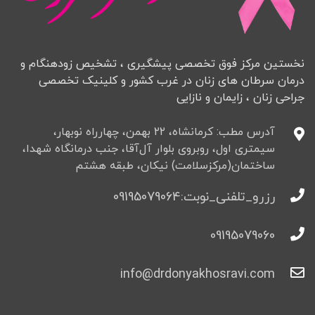
نخستین مرکز فوق تخصصی پیشگیری ، تشخیص زودهنگام و
درمان سرطان های زنان در غرب کشور و کلینیک تخصصی
جراحی زنان ، زایمان و نازایی
آدرس مطب: کرمانشاه، ۲۲ بهمن، چهارراه نوبهار،
سیمتری اول، روبروی بلوار آل‌آقا، جنب درمانگاه شهدا،
ساختمان(مرکزسلامت) نیکان، طبقه هشتم
رزرو_تلفنی_نوبت:09195079064
09195079060
info@drdonyakhosravi.com