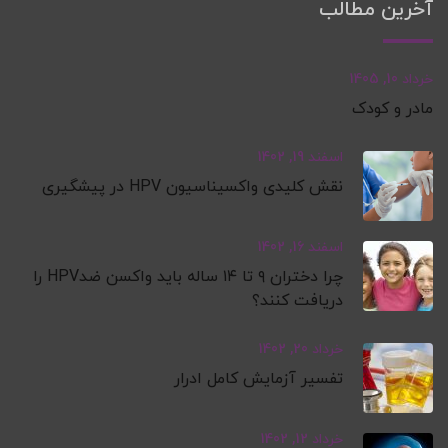
آخرین مطالب
خرداد 10, 1405
مادر و کودک
اسفند 19, 1402
نقش کلیدی واکسیناسیون HPV در پیشگیری
اسفند 16, 1402
چرا دختران ۹ تا ۱۴ ساله باید واکسن ضدHPV را
دریافت کنند؟
خرداد 20, 1402
تفسیر آزمایش کامل ادرار
خرداد 12, 1402