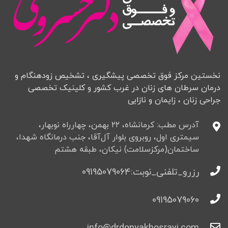
نخستین مرکز فوق تخصصی پیشگیری ، تشخیص زودهنگام و
درمان سرطان های زنان در غرب کشور و کلینیک تخصصی
جراحی زنان ، زایمان و نازایی
آدرس مطب: کرمانشاه، ۲۲ بهمن، چهارراه نوبهار،
سیمتری اول، روبروی بلوار آل‌آقا، جنب درمانگاه شهدا،
ساختمان(مرکزسلامت) نیکان، طبقه هشتم
رزرو_تلفنی_نوبت:09195079064
09195079060