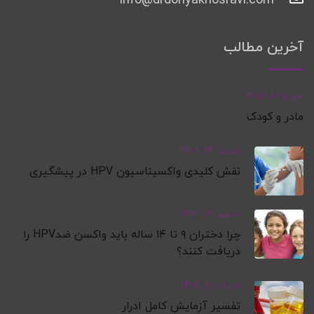
info@drdonyakhosravi.com
آخرین مطالب
خرداد 10, 1405
مادر و کودک
اسفند 19, 1402
نقش کلیدی واکسیناسیون HPV در پیشگیری
اسفند 16, 1402
چرا دختران ۹ تا ۱۴ ساله باید واکسن ضدHPV را
دریافت کنند؟
خرداد 20, 1402
تفسیر آزمایش کامل ادرار