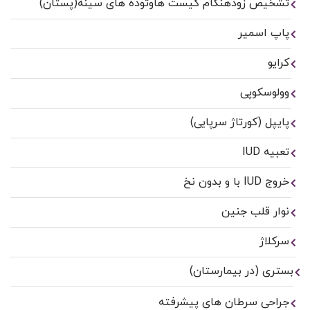
تشخیص زودهنگام کیست هاوتوده های سینه(پستان)
پاپ اسمیر
کرایو
وولوسکوپی
پایپل (کورتاژ سرپایی)
تعبیه IUD
خروج IUD با و بدون نخ
نوار قلب جنین
سرکلاژ
بستری (در بیمارستان)
جراحی سرطان های پیشرفته