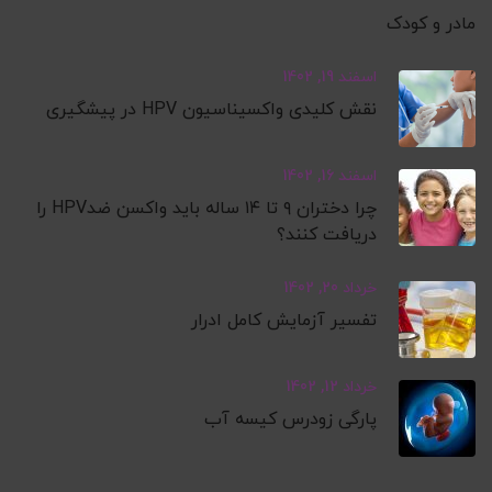
مادر و کودک
اسفند 19, 1402
نقش کلیدی واکسیناسیون HPV در پیشگیری
اسفند 16, 1402
چرا دختران ۹ تا ۱۴ ساله باید واکسن ضدHPV را
دریافت کنند؟
خرداد 20, 1402
تفسیر آزمایش کامل ادرار
خرداد 12, 1402
پارگی زودرس کیسه آب