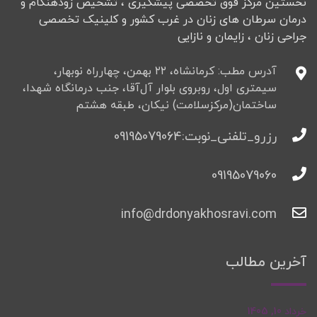
نخستین مرکز فوق تخصصی پیشگیری ، تشخیص زودهنگام و
درمان سرطان های زنان در غرب کشور و کلینیک تخصصی
جراحی زنان ، زایمان و نازایی
آدرس مطب: کرمانشاه، ۲۲ بهمن، چهارراه نوبهار،
سیمتری اول، روبروی بلوار آل‌آقا، جنب درمانگاه شهدا،
ساختمان(مرکزسلامت) نیکان، طبقه هشتم
رزرو_تلفنی_نوبت:09195079064
09195079060
info@drdonyakhosravi.com
آخرین مطالب
خرداد 10, 1405