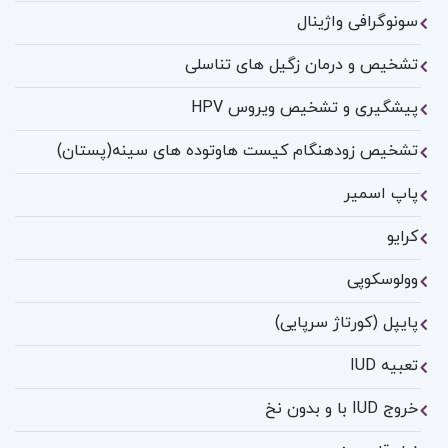
سونوگرافی واژینال
تشخیص و درمان زگیل های تناسلی
پیشگیری و تشخیص ویروس HPV
تشخیص زودهنگام کیست هاوتوده های سینه(پستان)
پاپ اسمیر
کرایو
وولوسکوپی
پایپل (کورتاژ سرپایی)
تعبیه IUD
خروج IUD با و بدون نخ