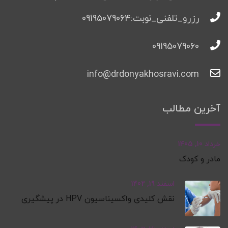
رزرو_تلفنی_نوبت:09195079064
09195079060
info@drdonyakhosravi.com
آخرین مطالب
خرداد 10, 1405
مادر و کودک
اسفند 19, 1402
نقش کلیدی واکسیناسیون HPV در پیشگیری