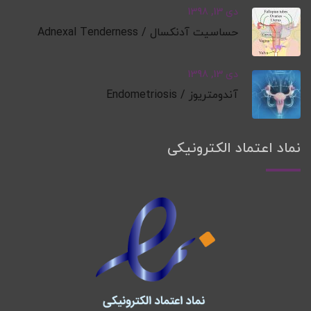
دی 13, 1398
حساسیت آدنکسال / Adnexal Tenderness
دی 13, 1398
آندومتریوز / Endometriosis
نماد اعتماد الکترونیکی