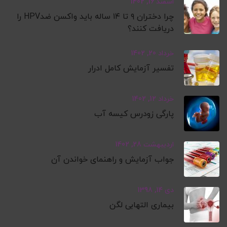
اسفند 16, 1402
چرا دختران ۹ تا ۱۴ ساله باید واکسن ضدHPV را
دریافت کنند؟
خرداد 20, 1402
تفسیر آزمایش کامل ادرار
خرداد 12, 1402
پارگی زودرس کیسه آب
اردیبهشت 28, 1402
جواب آزمایش و راهنمای خواندن آن
دی 14, 1398
بیماری التهابی لگن