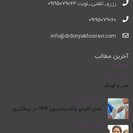
رزرو_تلفنی_نوبت:09195079064
09195079060
info@drdonyakhosravi.com
آخرین مطالب
خرداد 10, 1405
مادر و کودک
اسفند 19, 1402
نقش کلیدی واکسیناسیون HPV در پیشگیری
اسفند 16, 1402