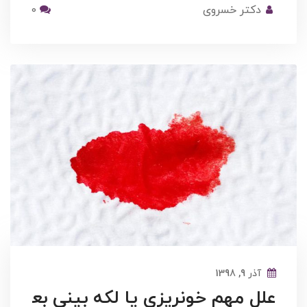
دکتر خسروی
0
آذر 9, 1398
علل مهم خونریزی یا لکه بینی بع