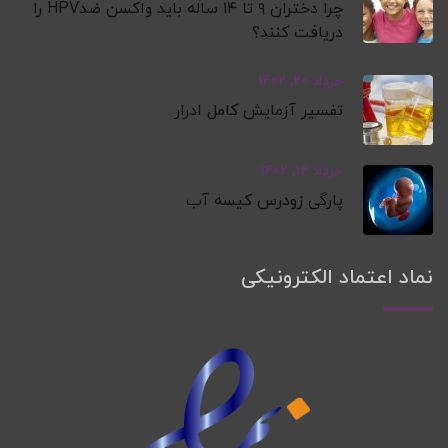
چرا دختران ۹ تا ۱۴ ساله باید واکسن ضدHPV را
دریافت کنند؟
خرداد 20, 1402
تفسیر آزمایش کامل ادرار
خرداد 12, 1402
پارگی زودرس کیسه آب
نماد اعتماد الکترونیکی