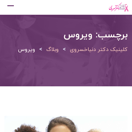
Ski
t
conten
برچسب:
ویروس
>
>
کلینیک دکتر دنیاخسروی
وبلاگ
ویروس