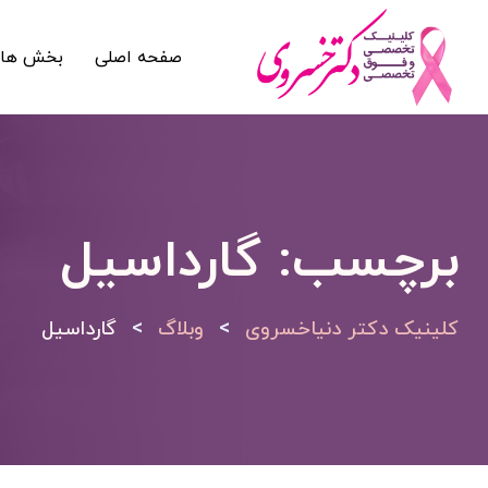
Ski
t
صفحه اصلی
بخش های
conten
برچسب:
گارداسیل
>
>
کلینیک دکتر دنیاخسروی
وبلاگ
گارداسیل