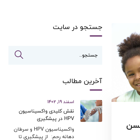
جستجو در سایت
آخرین مطالب
اسفند 19, 1402
نقش کلیدی واکسیناسیون
HPV در پیشگیری
د واکسن
واکسیناسیون HPV و سرطان
دهانه رحم: از پیشگیری تا