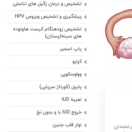
تشخیص و درمان زگیل های تناسلی
پیشگیری و تشخیص ویروس HPV
تشخیص زودهنگام کیست هاوتوده
های سینه(پستان)
پاپ اسمیر
کرایو
وولوسکوپی
پایپل (کورتاژ سرپایی)
تعبیه IUD
خروج IUD با و بدون نخ
نوار قلب جنین
 تخمدان