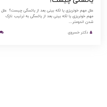
یائسگی چیست؟
علل مهم خونریزی یا لکه بینی بعد از یائسگی چیست؟ علل
مهم خونریزی یا لکه بینی بعد از یائسگی به ترتیب :نازک
شدن اندومتر…
دکتر خسروی