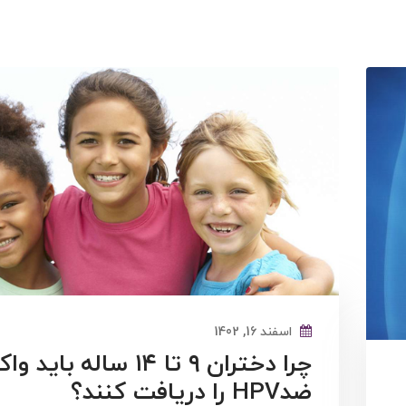
اسفند 16, 1402
چرا دختران ۹ تا ۱۴ ساله بای
ضدHPV را دریافت کنند؟