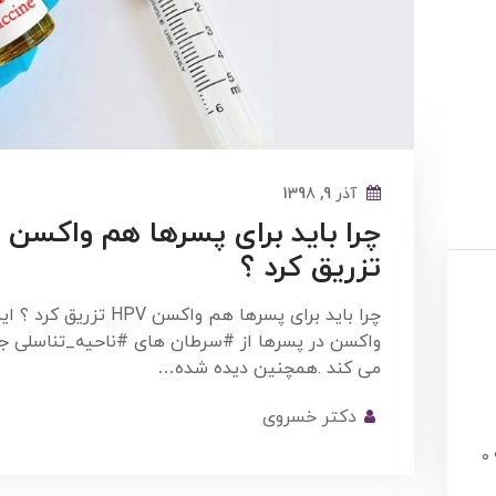
آذر 9, 1398
تزریق کرد ؟
چرا باید برای پسرها هم واکسن HPV تزریق کرد ؟
واکسن در پسرها از #سرطان های #ناحیه_تناسلی ج
می کند .همچنین دیده شده…
دکتر خسروی
0