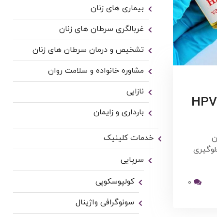
بیماری های زنان
غربالگری سرطان های زنان
تشخیص و درمان سرطان های زنان
مشاوره خانواده و سلامت روان
نازایی
چرا باید برای پسرها هم واکسن HPV
بارداری و زایمان
 این
خدمات کلینیک
لوگیری
سرپایی
کولپوسکوپی
0
سونوگرافی واژینال