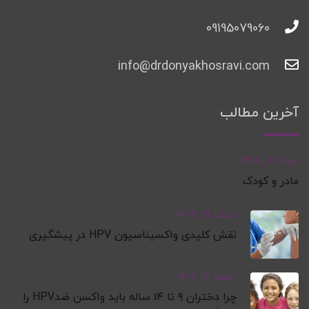
09195079060
info@drdonyakhosravi.com
آخرین مطالب
خرداد 10, 1405
مادر و کودک
اسفند 19, 1402
نقش کلیدی واکسیناسیون HPV در پیشگیری
اسفند 16, 1402
چرا دختران ۹ تا ۱۴ ساله باید واکسن ضدHPV را