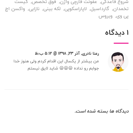
شروع قاعدگی
,
عفونت قارچی واژن
,
فوق تخصص
,
کیست
تخمدان
,
گارداسیل
,
لاپاراسکوپی
,
لکه بینی
,
نازایی
,
واکسن اچ
پی وی
,
ویروس
1 دیدگاه
رعنا نادری, آذر ۲۳, ۱۳۹۸ @ ۵:۱۲ ب٫ظ
من بیشتر از یکسال این اقدام کردم ولی هنوز خدا
جوابم رو نداده 😦😦😦 شاید لایق نیستم
دیدگاه ها بسته شده است.