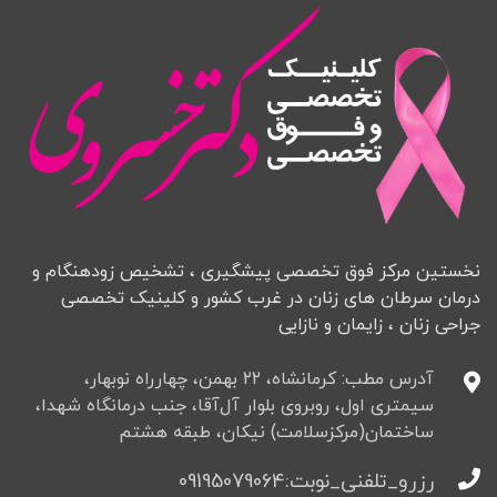
نخستین مرکز فوق تخصصی پیشگیری ، تشخیص زودهنگام و
درمان سرطان های زنان در غرب کشور و کلینیک تخصصی
جراحی زنان ، زایمان و نازایی
آدرس مطب: کرمانشاه، ۲۲ بهمن، چهارراه نوبهار،
سیمتری اول، روبروی بلوار آل‌آقا، جنب درمانگاه شهدا،
ساختمان(مرکزسلامت) نیکان، طبقه هشتم
رزرو_تلفنی_نوبت:09195079064