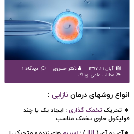
آبان 21, 1397
دکتر خسروی
دیدگاه: 1
مطالب علمی
,
وبلاگ
انواع روشهای درمان
نازایی
:
🔸 تحریک
تخمک گذاری
: ایجاد یک یا چند
فولیکول حاوی تخمک مناسب
🔸آی یو آی (
IUI
) :
اسپرم
های زنده و متحرک را