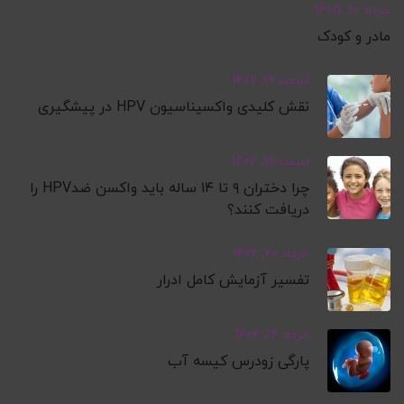
خرداد 10, 1405
مادر و کودک
اسفند 19, 1402
نقش کلیدی واکسیناسیون HPV در پیشگیری
اسفند 16, 1402
چرا دختران ۹ تا ۱۴ ساله باید واکسن ضدHPV را
دریافت کنند؟
خرداد 20, 1402
تفسیر آزمایش کامل ادرار
خرداد 12, 1402
پارگی زودرس کیسه آب