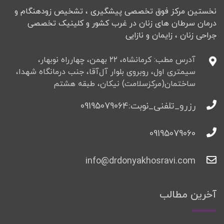
نخستین مرکز فوق تخصصی پیشگیری ، تشخیص زودهنگام و
درمان سرطان های زنان در غرب کشور و کلینیک تخصصی
جراحی زنان ، زایمان و نازایی
آدرس مطب: کرمانشاه، ۲۲ بهمن، چهارراه نوبهار،
سیمتری اول، روبروی بلوار آل‌آقا، جنب درمانگاه شهدا،
ساختمان(مرکزسلامت) نیکان، طبقه هشتم
رزرو_تلفنی_نوبت:09195079064
09195079060
info@drdonyakhosravi.com
آخرین مطالب